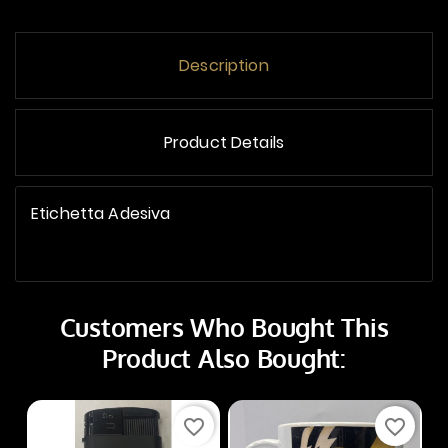
Description
Product Details
Etichetta Adesiva
Customers Who Bought This
Product Also Bought:
favorite_border
favorite_border