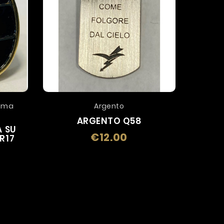
Roma
Argento
ARGENTO Q58
CAR
 SU
€12.00
Price
R17
e