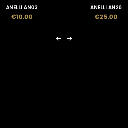
ANELLI AN03
ANELLI AN26
€10.00
€25.00
Price
Pric
CATEGORY
Accendini
Adesivi, Etichette
Anelli
Argent
Bevande
Braccialetti
Busti
Calendari E Car
Centenario Marcia Su Roma 1922-2022
Ceramiche E