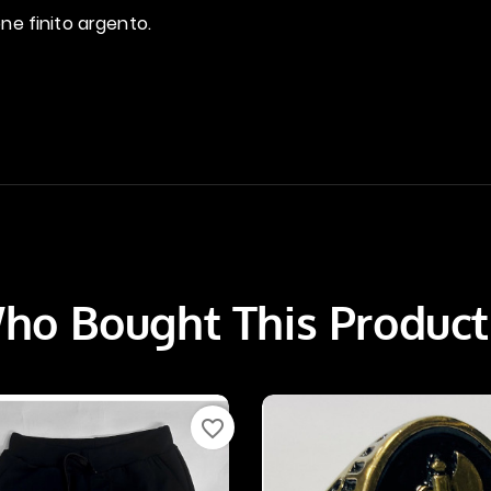
ne finito argento.
o Bought This Product
favorite_border