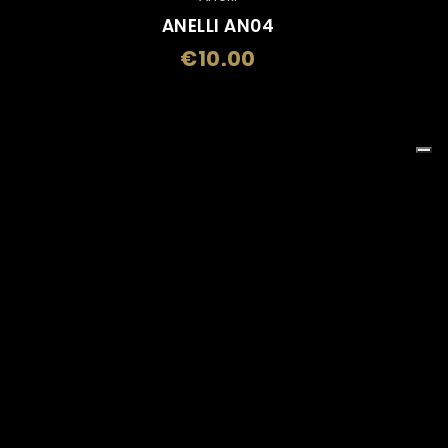
ANELLI AN04
€10.00
e
Price
o
Bambino
Bandiere
Berretti
toline Tascabili
Cd, Dvd E Cassette
 Mug
Crest E Gagliardetti
Cuscini