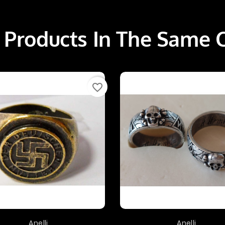
 Products In The Same 
favorite_border
Anelli
Anelli