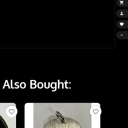




 Also Bought:
favorite_border
favorite_border