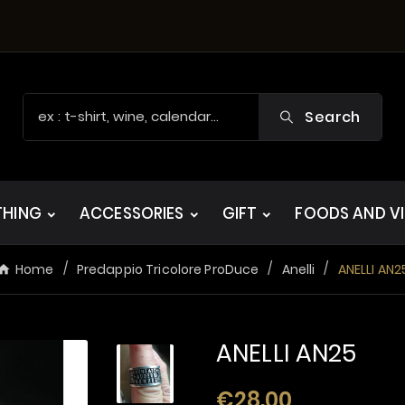
Search
THING
ACCESSORIES
GIFT
FOODS AND V
Home
Predappio Tricolore ProDuce
Anelli
ANELLI AN2
ANELLI AN25
€28.00