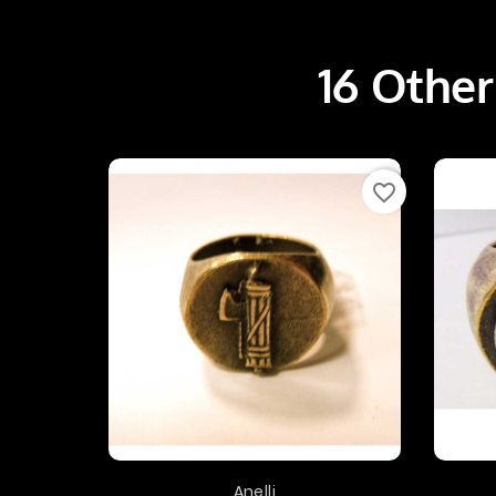
16 Other
favorite_border
Anelli