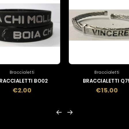
Braccialetti
Braccialetti
RACCIALETTI BO02
BRACCIALETTI Q7
€2.00
€15.00
Price
Price