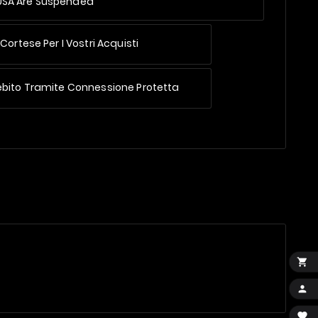
 USA Are Suspended
Cortese Per I Vostri Acquisti
ebito Tramite Connessione Protetta


