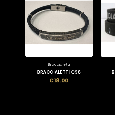
Braccialetti
BRACCIALETTI Q98
B
€18.00
Price