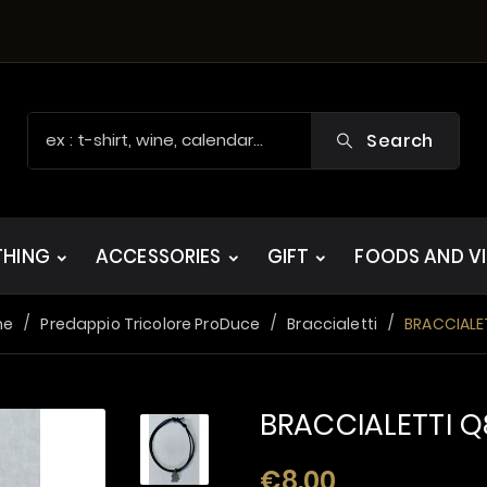
Search
THING
ACCESSORIES
GIFT
FOODS AND V
me
Predappio Tricolore ProDuce
Braccialetti
BRACCIALE
BRACCIALETTI Q
€8.00