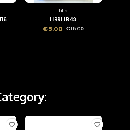
Libri
118
LIBRI LB43
€5.00
€15.00
Regular
Price
price
Category:
favorite_border
favorite_border