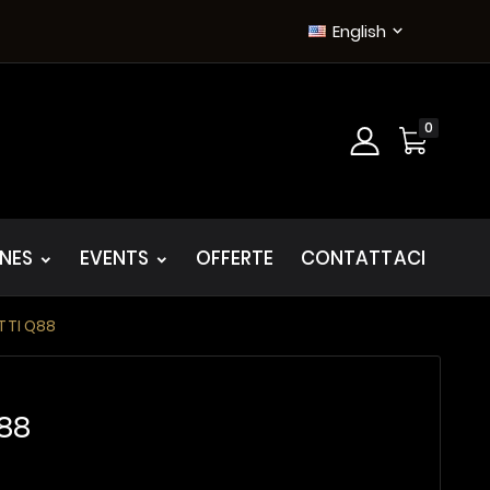
English

0
INES
EVENTS
OFFERTE
CONTATTACI
TTI Q88
88