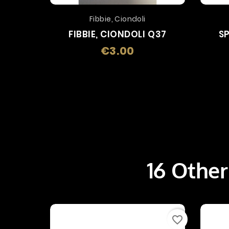
Fibbie, Ciondoli
FIBBIE, CIONDOLI Q37
SP
€3.00
Price
16 Other
favorite_border