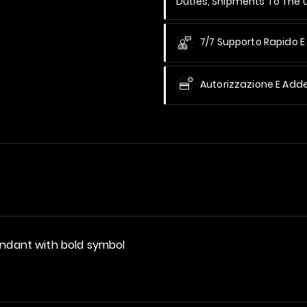
Duties, Shipments To The
7/7 Supporto Rapido E 
Autorizzazione E Add
endant with bold symbol