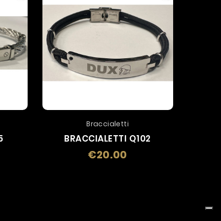
Braccialetti
5
BRACCIALETTI Q102
B
€20.00
Price