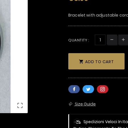
Bracelet with adjustable co
QUANTITY :
ADD TO CART

Size Guide

Spedizioni Veloci In It