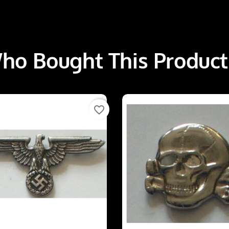
o Bought This Product
favorite_border