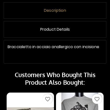
Description
Product Details
Braccialetto in acciaio anallergico con incisione
Customers Who Bought This
Product Also Bought:
favorite_border
favorite_border