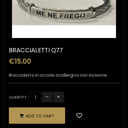
BRACCIALETTI Q77
€15.00
Braccialetto in acciaio anallergico con incisione
QUANTITY :
ADD TO CART
