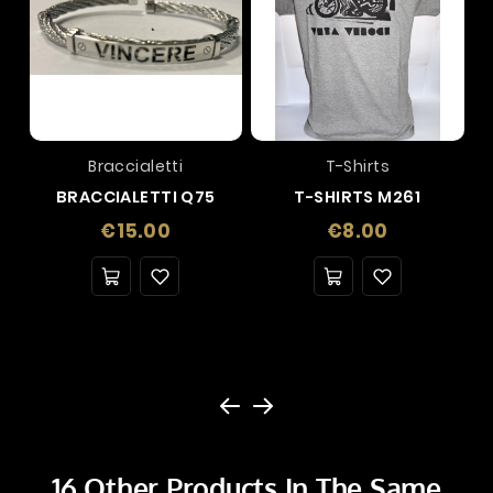
Braccialetti
T-Shirts
BRACCIALETTI Q75
T-SHIRTS M261
Price
Price
€15.00
€8.00
16 Other Products In The Same