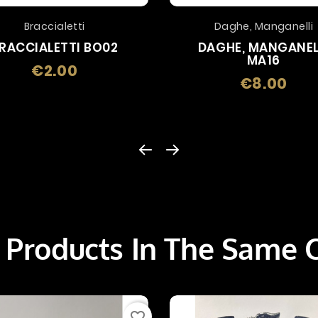
Braccialetti
Daghe, Manganelli
RACCIALETTI BO02
DAGHE, MANGANEL
MA16
€2.00
Price
€8.00
Price
 Products In The Same 
favorite_border