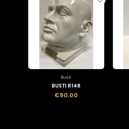
Busti
BUSTI R148
€90.00
Price