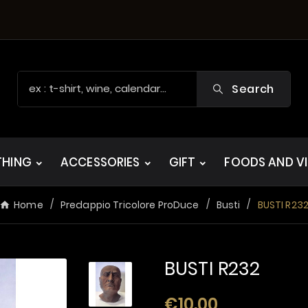
Search
THING
ACCESSORIES
GIFT
FOODS AND V
Home
Predappio Tricolore ProDuce
Busti
BUSTI R23
BUSTI R232
€10.00