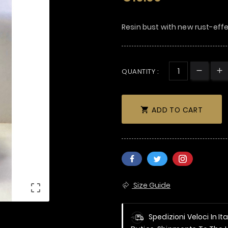
Resin bust with new rust-eff
QUANTITY :
ADD TO CART

Size Guide

Spedizioni Veloci In It