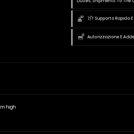
Duties, Shipments To The
7/7 Supporto Rapido E 
Autorizzazione E Add
cm high