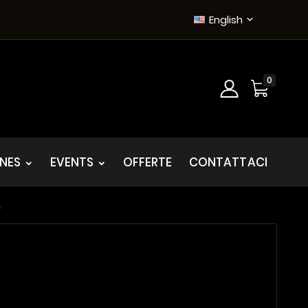
English

0
INES
EVENTS
OFFERTE
CONTATTACI
2