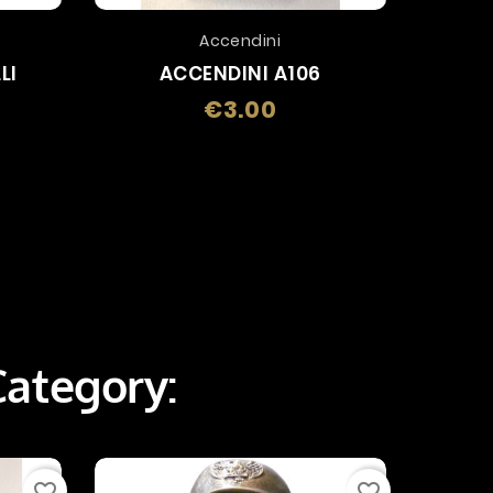
Accendini
Port
LI
ACCENDINI A106
POR
€3.00
Price
Category:
favorite_border
favorite_border