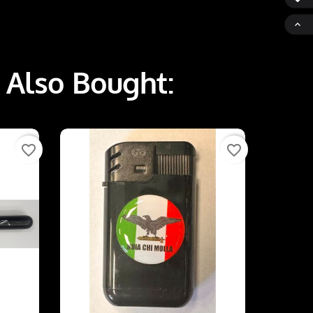

 Also Bought:
favorite_border
favorite_border