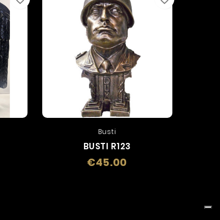
Busti
BUSTI R123
€45.00
e
Price