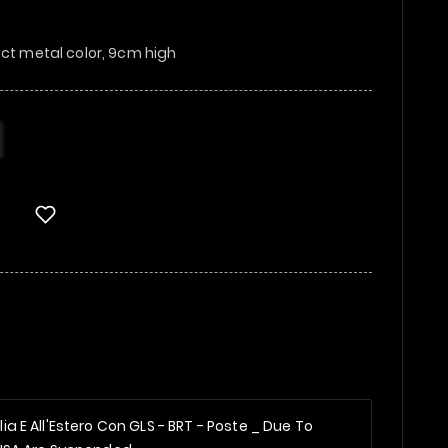
ect metal color, 9cm high
alia E All'Estero Con GLS - BRT - Poste _
Due To