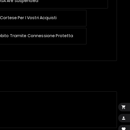
 USA Are Suspended
Cortese Per I Vostri Acquisti
ebito Tramite Connessione Protetta


