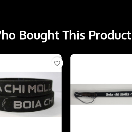
o Bought This Product
favorite_border