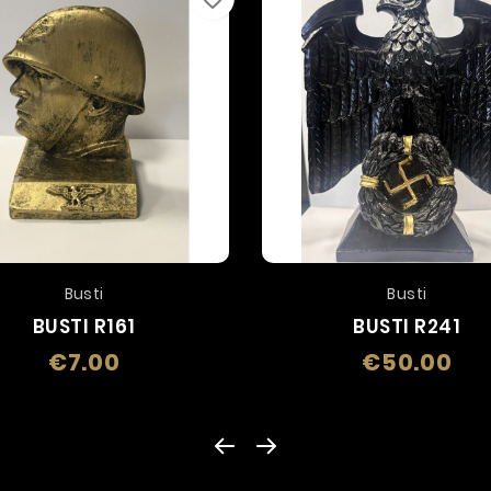
Busti
Busti
BUSTI R161
BUSTI R241
€7.00
€50.00
Price
Pric