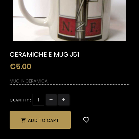
CERAMICHE E MUG J51
€5.00
MUG IN CERAMICA
QUANTITY :
ADD TO CART
