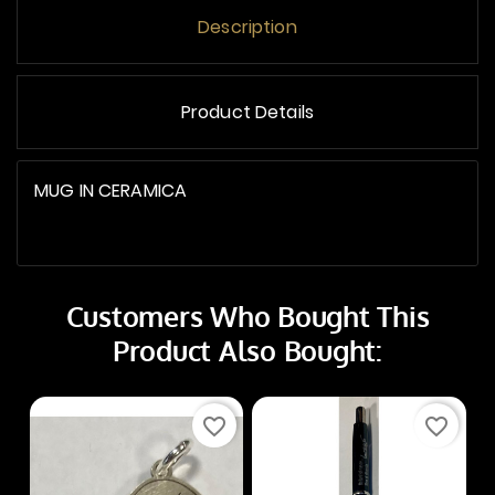
Description
Product Details
MUG IN CERAMICA
Customers Who Bought This
Product Also Bought:
favorite_border
favorite_border