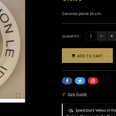
Ceramic plate 25 cm
QUANTITY :
ADD TO CART

Size Guide

Spedizioni Veloci In It