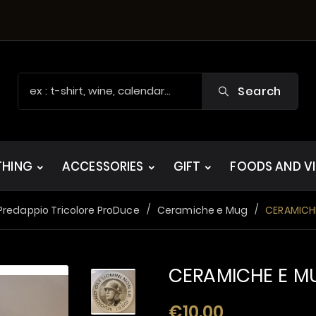
Search
THING
ACCESSORIES
GIFT
FOODS AND V
Predappio Tricolore ProDuce
Ceramiche e Mug
CERAMICH
CERAMICHE E M
€10.00