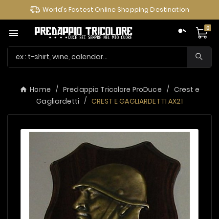
World's Fastest Online Shopping Destination
0

Home
Predappio Tricolore ProDuce
Crest e
Gagliardetti
CREST E GAGLIARDETTI AX21