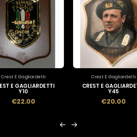
Crest E Gagliardetti
Crest E Gagliardetti
EST E GAGLIARDETTI
CREST E GAGLIARDE
Y10
Y45
€22.00
€20.00
Price
Pric