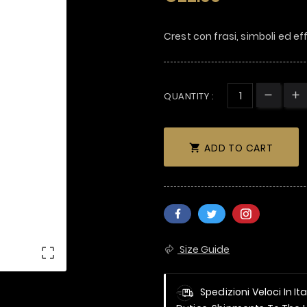
Crest con frasi, simboli ed ef
QUANTITY :
ADD TO CART

Size Guide

Spedizioni Veloci In It