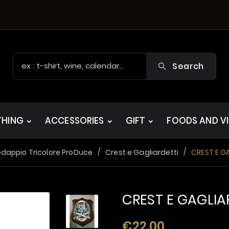
Search
THING
ACCESSORIES
GIFT
FOODS AND V
edappio Tricolore ProDuce
Crest e Gagliardetti
CREST E G
CREST E GAGLIA
€22.00