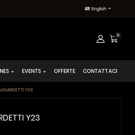
English

0
INES
EVENTS
OFFERTE
CONTATTACI
AGLIARDETTI Y23
RDETTI Y23