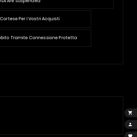
 USA Are Suspended
Cortese Per I Vostri Acquisti
ebito Tramite Connessione Protetta


