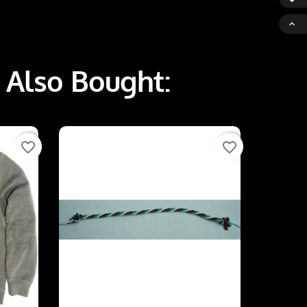

 Also Bought:
favorite_border
favorite_border