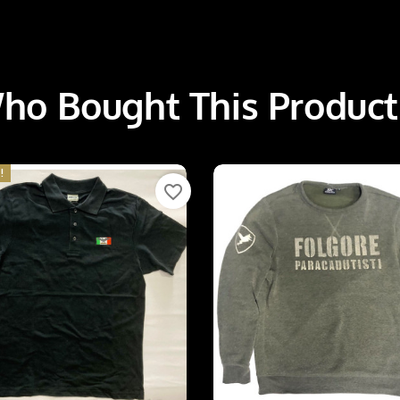
o Bought This Product
!
favorite_border