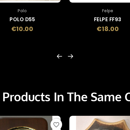
Polo
Felpe
POLO D55
FELPE FF93
€10.00
€18.00
Price
Price
 Products In The Same 
favorite_border