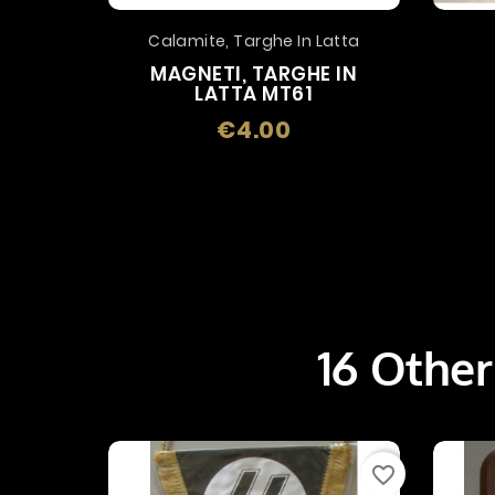
Calamite, Targhe In Latta
MAGNETI, TARGHE IN
LATTA MT61
€4.00
Price
16 Other
favorite_border