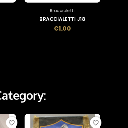
Braccialetti
BRACCIALETTI J18
B
€1.00
Price
Category:
favorite_border
favorite_border