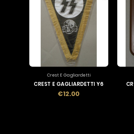
Crest E Gagliardetti
CREST E GAGLIARDETTI Y6
CR
€12.00
Price