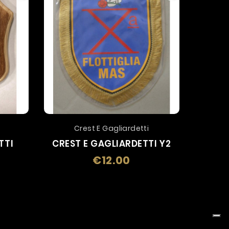
Crest E Gagliardetti
C
TTI
CREST E GAGLIARDETTI Y2
CRE
€12.00
Price
e