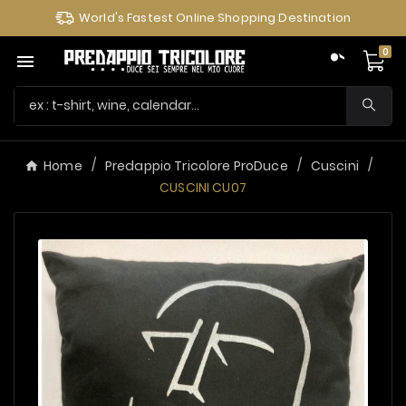
World's Fastest Online Shopping Destination
0

Home
Predappio Tricolore ProDuce
Cuscini
CUSCINI CU07