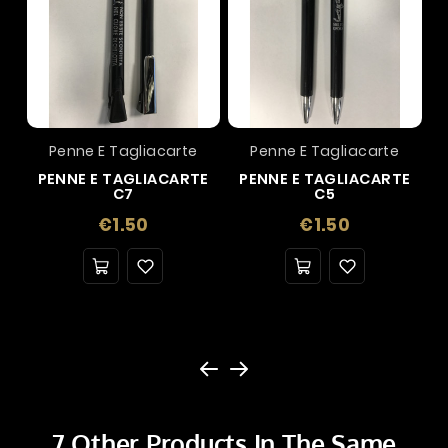
Penne E Tagliacarte
Penne E Tagliacarte
PENNE E TAGLIACARTE
PENNE E TAGLIACARTE
C7
C5
Price
Price
€1.50
€1.50
7 Other Products In The Same