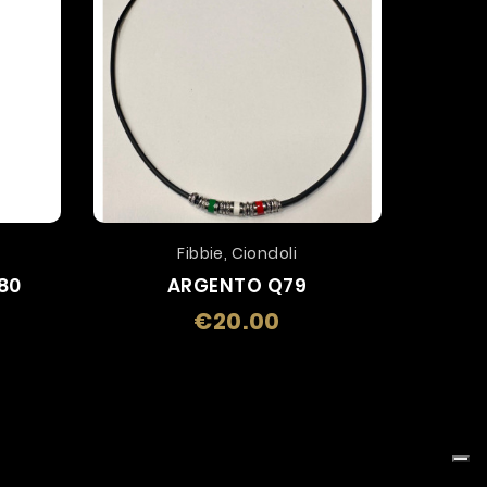
Fibbie, Ciondoli
Q80
ARGENTO Q79
FIB
€20.00
Price