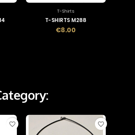
T-Shirts
14
T-SHIRTS M288
ADES
€8.00
Price
Category:
favorite_border
favorite_border