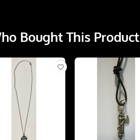
o Bought This Product
favorite_border