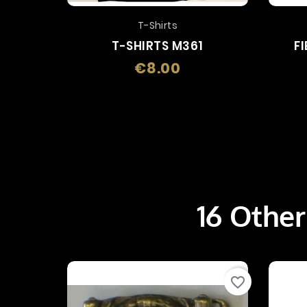
T-Shirts
T-SHIRTS M361
F
€8.00
Price
16 Other
favorite_border