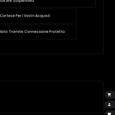
 USA Are Suspended
Cortese Per I Vostri Acquisti
ebito Tramite Connessione Protetta


