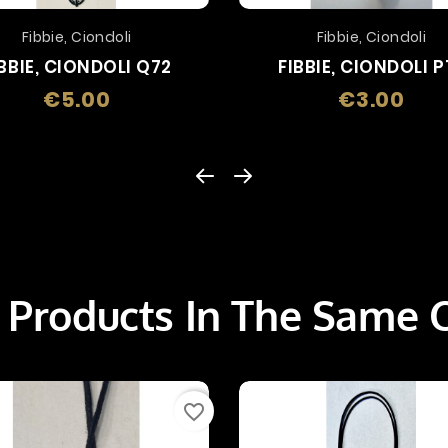
Fibbie, Ciondoli
Fibbie, Ciondoli
IBBIE, CIONDOLI Q72
FIBBIE, CIONDOLI P
€5.00
€3.00
Price
Price
 Products In The Same 
favorite_border