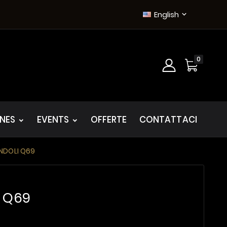
English

0
INES
EVENTS
OFFERTE
CONTATTACI
ONDOLI Q69
I Q69