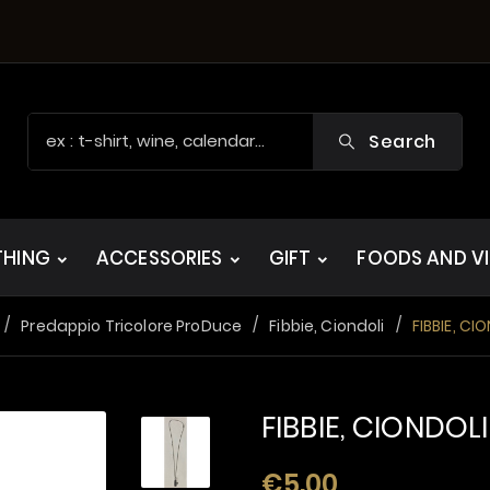
Search
THING
ACCESSORIES
GIFT
FOODS AND V
Predappio Tricolore ProDuce
Fibbie, Ciondoli
FIBBIE, CI
FIBBIE, CIONDOL
€5.00