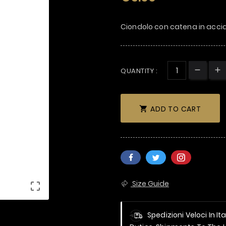
Ciondolo con catena in acci
QUANTITY :
ADD TO CART

Size Guide

Spedizioni Veloci In It