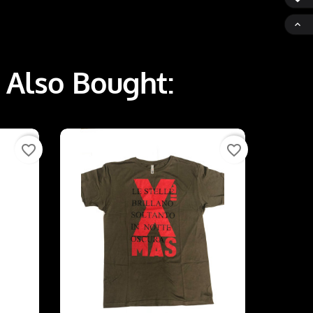

 Also Bought:
favorite_border
favorite_border