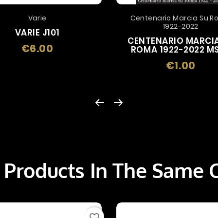
Varie
Centenario Marcia Su 
1922-2022
VARIE J101
CENTENARIO MARCIA
€6.00
Price
ROMA 1922-2022 M
€1.00
Price
 Products In The Same 
favorite_border