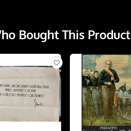
o Bought This Product
favorite_border