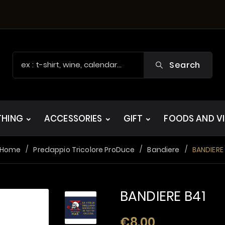
Search
THING
ACCESSORIES
GIFT
FOODS AND V
Home
Predappio Tricolore ProDuce
Bandiere
BANDIERE
BANDIERE B41
€8.00