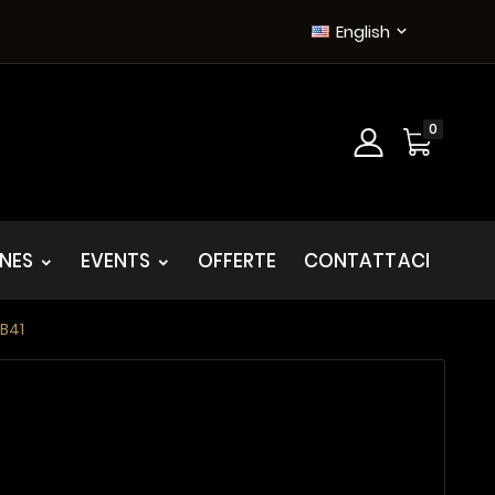
English

0
INES
EVENTS
OFFERTE
CONTATTACI
 B41