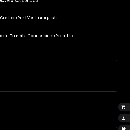
 USA Are Suspended
Cortese Per I Vostri Acquisti
ebito Tramite Connessione Protetta


