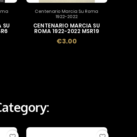
Roma
Centenario Marcia Su Roma
1922-2022
 SU
CENTENARIO MARCIA SU
SR6
ROMA 1922-2022 MSR19
€3.00
Price
Category:
favorite_border
favorite_border