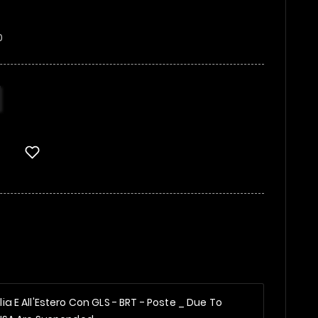
70
alia E All'Estero Con GLS - BRT - Poste _
Due To