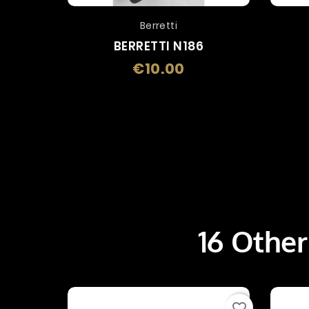
Berretti
BERRETTI N186
€10.00
Price
16 Other
favorite_border