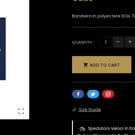
Bandiera in polyestere 100x 
QUANTITY :
ADD TO CART

Size Guide

Spedizioni Veloci In It