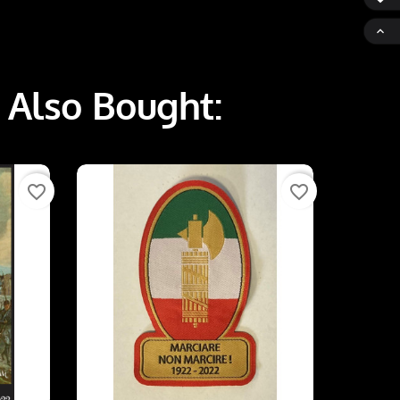

 Also Bought:
favorite_border
favorite_border