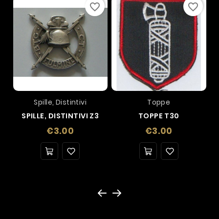
favorite_border
favorite_border
Spille, Distintivi
Toppe
SPILLE, DISTINTIVI Z3
TOPPE T30
Price
Price
€3.00
€3.00