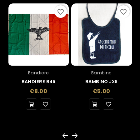
favorite_border
favorite_border
Bandiere
Bambino
BANDIERE B45
BAMBINO J35
Price
Price
€8.00
€5.00