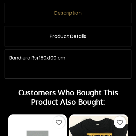
Description
Product Details
Bandiera Rsi 150x100 cm
Customers Who Bought This
Product Also Bought:
favorite_border
favorite_border