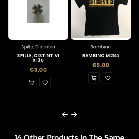
Spille, Distintivi
Bambino
SPILLE, DISTINTIVI
BAMBINO M284
X130
Price
€5.00
Price
€3.00
16 Other Products In The Same