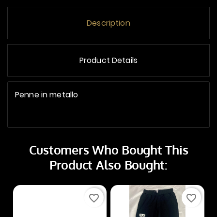
Description
Product Details
Penne in metallo
Customers Who Bought This
Product Also Bought:
favorite_border
favorite_border