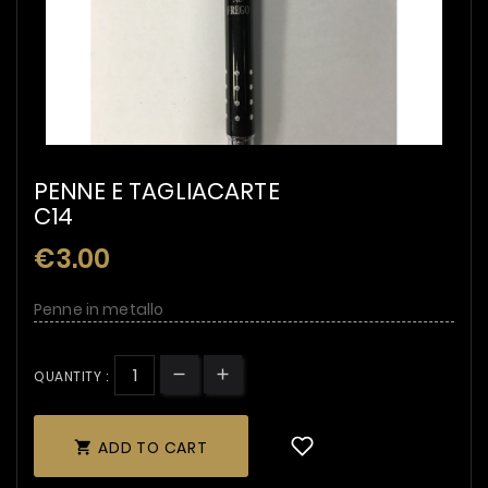
PENNE E TAGLIACARTE
C14
€3.00
Penne in metallo
QUANTITY :
ADD TO CART
