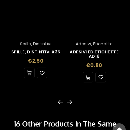
Spille, Distintivi
Adesivi, Etichette
SPILLE, DISTINTIVI X35
ADESIVI ED ETICHETTE
AD16
Price
€2.50
Price
€0.80
16 Other Products In The Same