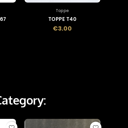
Toppe
V67
TOPPE T40
€3.00
Price
Category:
favorite_border
favorite_border