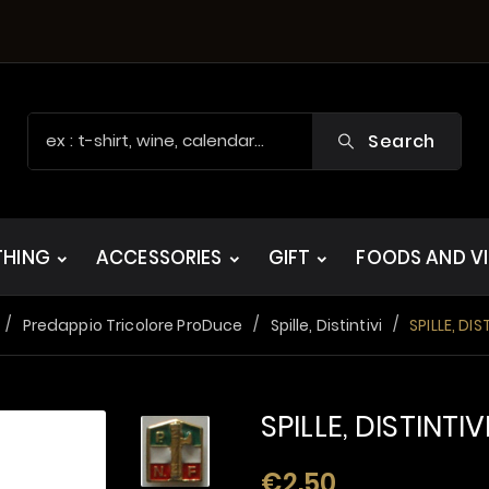
Search
THING
ACCESSORIES
GIFT
FOODS AND V
Predappio Tricolore ProDuce
Spille, Distintivi
SPILLE, DIS
SPILLE, DISTINTIV
€2.50