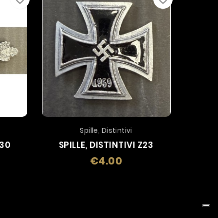
Spille, Distintivi
Z30
SPILLE, DISTINTIVI Z23
SPIL
€4.00
Price