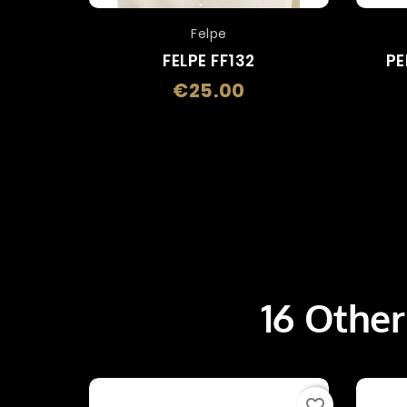
Felpe
FELPE FF132
PE
€25.00
Price
16 Other
favorite_border