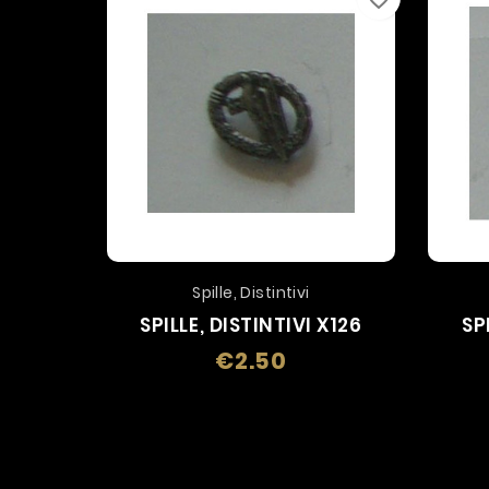
Spille, Distintivi
SPILLE, DISTINTIVI X126
SP
€2.50
Price