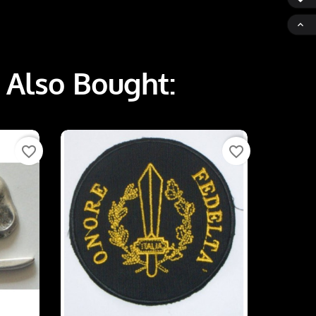

 Also Bought:
favorite_border
favorite_border