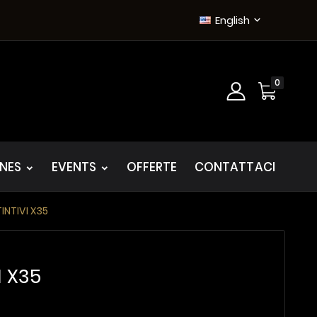
English

0
INES
EVENTS
OFFERTE
CONTATTACI
TINTIVI X35
I X35