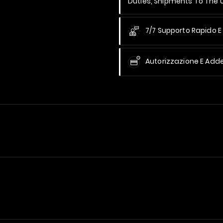
Duties, Shipments To The
7/7 Supporto Rapido E 
Autorizzazione E Add