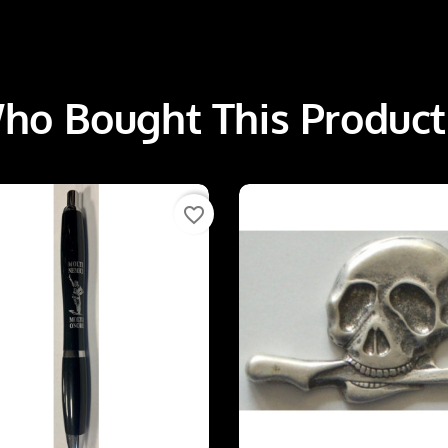
o Bought This Product
favorite_border