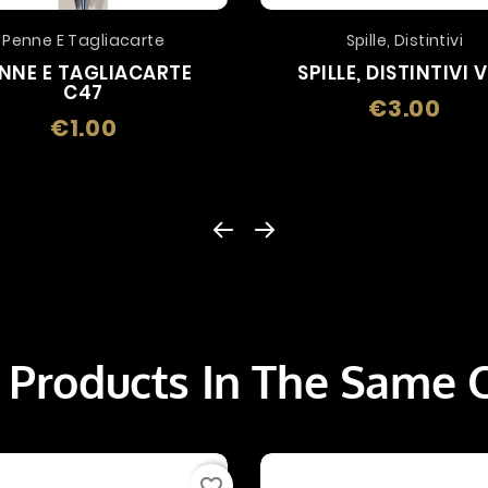
Penne E Tagliacarte
Spille, Distintivi
NNE E TAGLIACARTE
SPILLE, DISTINTIVI 
C47
€3.00
Price
€1.00
Price
 Products In The Same 
favorite_border