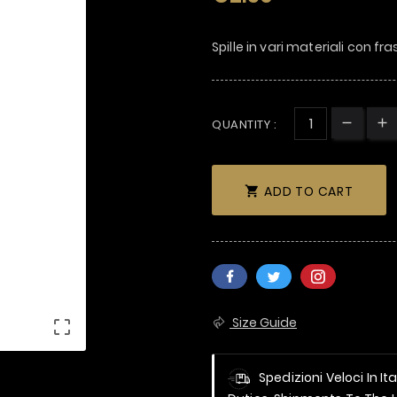
Spille in vari materiali con fra
QUANTITY :
ADD TO CART

Size Guide

Spedizioni Veloci In It