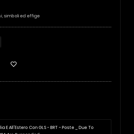
si, simboli ed effige
alia E All'Estero Con GLS - BRT - Poste _
Due To