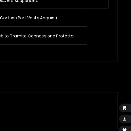
 USA Are Suspended
Cortese Per I Vostri Acquisti
ebito Tramite Connessione Protetta


