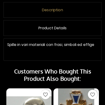
Description
Product Details
Spille in vari materiali con frasi, simboli ed effige
Customers Who Bought This
Product Also Bought:
favorite_border
favorite_border