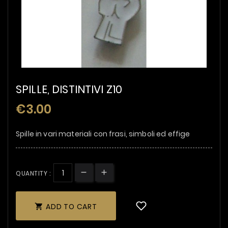
SPILLE, DISTINTIVI Z10
€3.00
Spille in vari materiali con frasi, simboli ed effige
QUANTITY :
ADD TO CART
