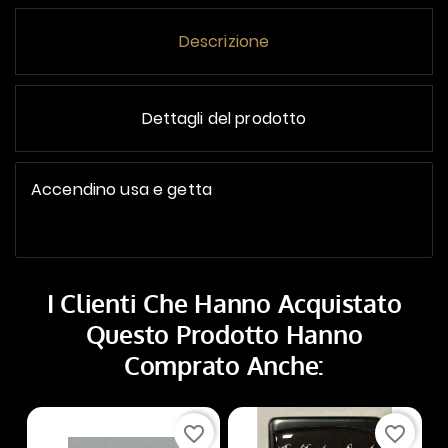
Descrizione
Dettagli del prodotto
Accendino usa e getta
I Clienti Che Hanno Acquistato
Questo Prodotto Hanno
Comprato Anche:
favorite_border
favorite_border