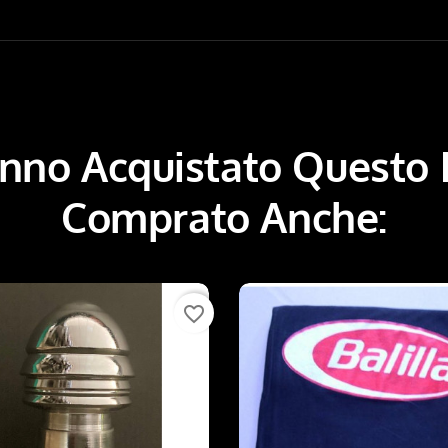
Hanno Acquistato Questo
Comprato Anche:
favorite_border