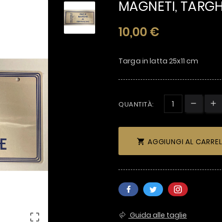
MAGNETI, TARGH
10,00 €
Targa in latta 25x11 cm
QUANTITÀ:
AGGIUNGI AL CARRE

Guida alle taglie
