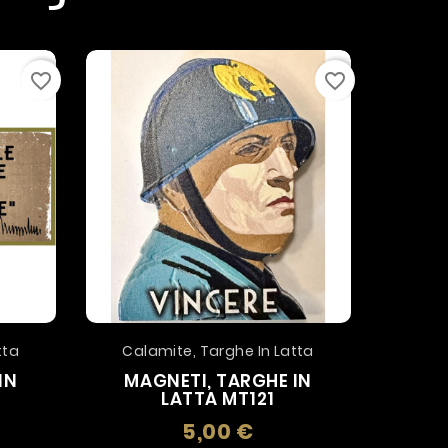
favorite_border
favorite_border
tta
Calamite, Targhe In Latta
Cala
IN
MAGNETI, TARGHE IN
MA
LATTA MT121
5,00 €
zo
Prezzo