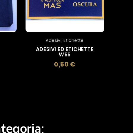
Adesivi, Etichette
ADESIVI ED ETICHETTE
SPI
W55
zo
0,50 €
Prezzo
ategoria: