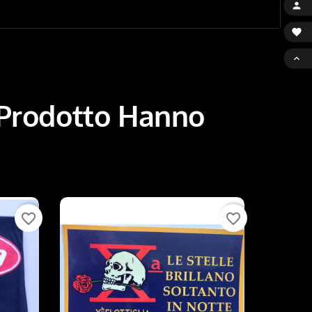



 Prodotto Hanno
favorite_border
favorite_border