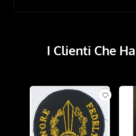
I Clienti Che 
favorite_border