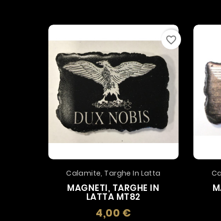
favorite_border
Calamite, Targhe In Latta
Ca
MAGNETI, TARGHE IN
M
LATTA MT82
4,00 €
Prezzo