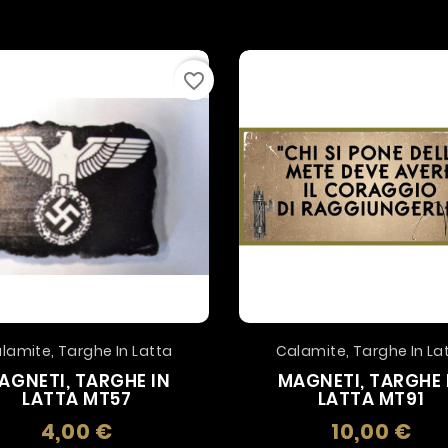
favorite_border
lamite, Targhe In Latta
Calamite, Targhe In La
AGNETI, TARGHE IN
MAGNETI, TARGHE 
LATTA MT57
LATTA MT91
4,00 €
10,00 €
Prezzo
Prez