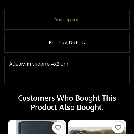
Description
Product Details
Adesivi in silicone 4x2 cm
Customers Who Bought This
Product Also Bought:
favorite_border
favorite_border