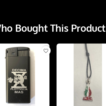
o Bought This Product
favorite_border