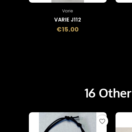
Varie
VARIE J112
€15.00
Price
16 Other
favorite_border