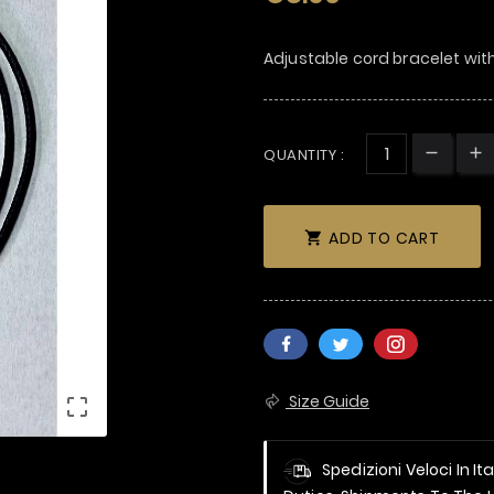
Adjustable cord bracelet w
QUANTITY :
ADD TO CART

Size Guide

Spedizioni Veloci In It