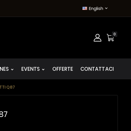
English

0
INES
EVENTS
OFFERTE
CONTATTACI
TTI Q87
87