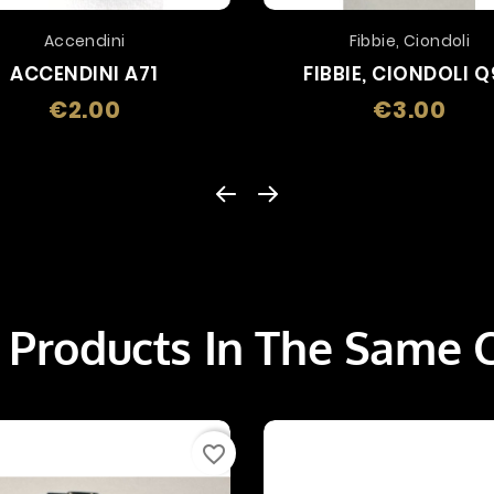
Accendini
Fibbie, Ciondoli
ACCENDINI A71
FIBBIE, CIONDOLI 
€2.00
€3.00
Price
Price
 Products In The Same 
favorite_border