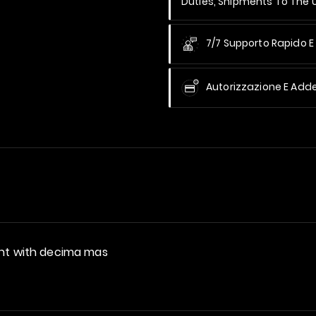
Duties, Shipments To The
7/7 Supporto Rapido E 
Autorizzazione E Add
ant with decima mas