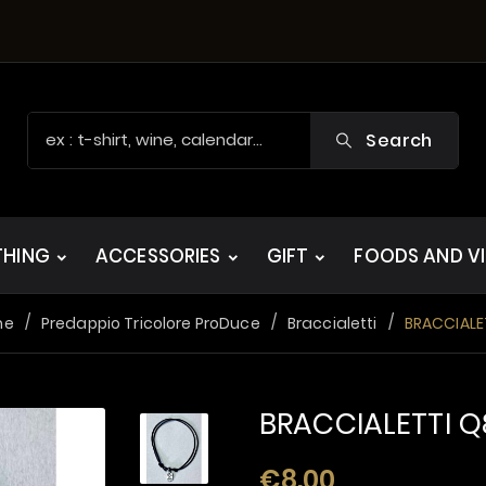
Search
THING
ACCESSORIES
GIFT
FOODS AND V
me
Predappio Tricolore ProDuce
Braccialetti
BRACCIALE
BRACCIALETTI Q
€8.00