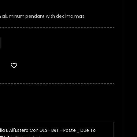
ith aluminum pendant with decima mas
alia E All'Estero Con GLS - BRT - Poste _
Due To