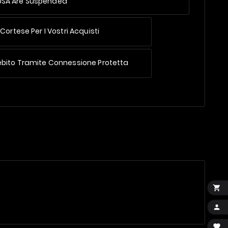
 USA Are Suspended
Cortese Per I Vostri Acquisti
ebito Tramite Connessione Protetta


