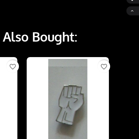

 Also Bought:
favorite_border
favorite_border