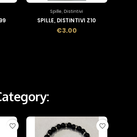
Spille, Distintivi
Q99
SPILLE, DISTINTIVI Z10
BR
€3.00
Price
Category:
favorite_border
favorite_border