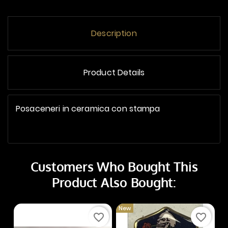
Description
Product Details
Posaceneri in ceramica con stampa
Customers Who Bought This
Product Also Bought:
New
favorite_border
favorite_border