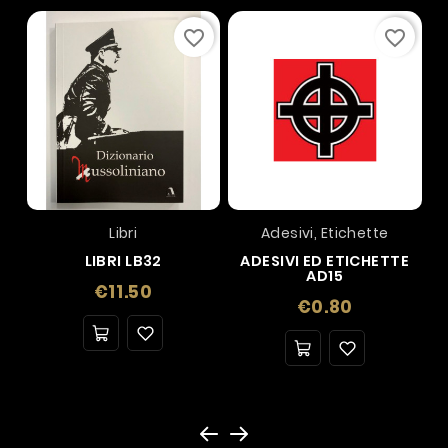
favorite_border
favorite_border
Libri
Adesivi, Etichette
LIBRI LB32
ADESIVI ED ETICHETTE
AD15
Price
€11.50
Price
€0.80