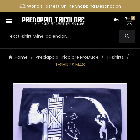
World's Fastest Online Shopping Destination
0

Home
Predappio Tricolore ProDuce
T-shirts
T-SHIRTS M48